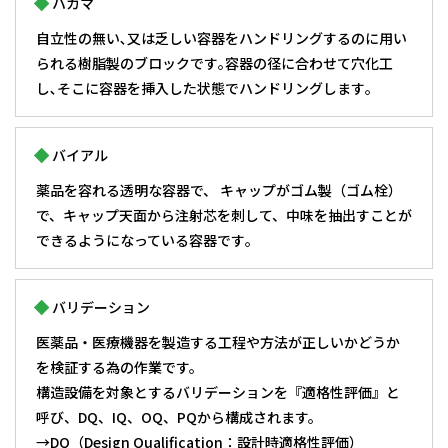
ハカマ
自立性の無い､又は乏しい容器をハンドリングするのに用い
られる樹脂製のブロックです｡容器の径に合わせて穴化工
し､そこに容器を挿入した状態でハンドリングします｡
バイアル
薬品を容れる透明な容器で、 キャップがゴム製（ゴム栓）
で、キャップ天面から注射芯を刺して、中味を抽出すことが
できるようになっている容器です｡
バリデーション
医薬品・医療機器を製造する工程や方法が正しいかどうか
を検証する為の作業です。
構造設備を対象とするバリデーションを『適格性評価』と
呼び、DQ、IQ、OQ、PQから構成されます。
→DQ
（Design Qualification：設計時適格性評価）