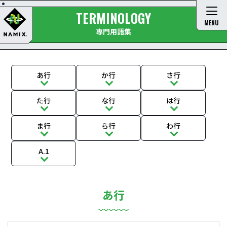
TERMINOLOGY
MENU
専門用語集
あ行
か行
さ行
た行
な行
は行
ま行
ら行
わ行
A.1
あ行