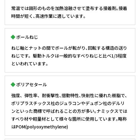
常温では固形のものを加熱溶融させて塗布する接着剤｡接着
時間が短く､高速作業に適しています｡
ボールねじ
ねじ軸とナットの間でボールが転がり､回転する構造の送り
ねじです。駆動トルクは一般的なすべりねじと比ベ1/3程度
といわれています｡
ポリアセタール
強度、弾性率、耐衝撃性､摺動特性､快削性に優れた樹脂で､
ポリプラスチックス社のジュラコンやデュポン社のデルリ
ンといった商標で呼ばれることの方が多い｡ナミックスでは
すべり材や軽量材として様々な箇所に使用しています｡略称
はPOM(polyoxymethylene)