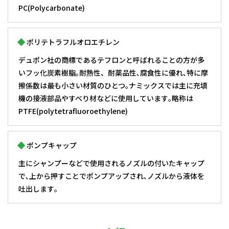
PC(Polycarbonate)
ポリテトラフルオロエチレン
デュポン社の商標であるテフロンと呼ばれることの方が多
いフッ化炭素樹脂｡耐熱性、耐薬品性､腐食性に優れ､特に摩
擦係数は最も小さい材質のひとつ｡ナミックスでは主に充填
機の接液部品やすべり材などに使用しています｡略称は
PTFE(polytetrafluoroethylene)
ポンプキャップ
主にシャンプーなどで使用されるノズルの付いたキャップ
で､上から押すことでポンプアップされ､ノズルから液体を
吐出します｡