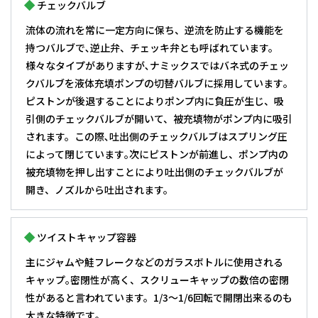
チェックバルブ
流体の流れを常に一定方向に保ち、逆流を防止する機能を
持つバルブで､逆止弁、チェッキ弁とも呼ばれています。
様々なタイプがありますが､ナミックスではバネ式のチェッ
クバルブを液体充填ポンプの切替バルブに採用しています｡
ピストンが後退することによりポンプ内に負圧が生じ、吸
引側のチェックバルブが開いて、被充填物がポンプ内に吸引
されます。この際､吐出側のチェックバルブはスプリング圧
によって閉じています｡次にピストンが前進し、ポンプ内の
被充填物を押し出すことにより吐出側のチェックバルブが
開き、ノズルから吐出されます。
ツイストキャップ容器
主にジャムや鮭フレークなどのガラスボトルに使用される
キャップ｡密閉性が高く、スクリューキャップの数倍の密閉
性があると言われています。1/3～1/6回転で開閉出来るのも
大きな特徴です｡