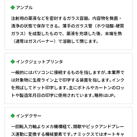
アンプル
注射用の薬液などを密封するガラス容器。内容物を無菌・
清浄の状態で保存できる。薄手のガラス管（ホウ珪酸-硬質
ガラス）を成型したもので、薬液を充填した後、末端を熱
（通常はガスバーナー）で溶融して閉じます。
インクジェットプリンタ
一般的にはパソコンに接続するものを指しますが､本業界で
は対象物に生産ライン上で印字する装置を指します｡インク
を飛ばしてドット印字します｡主にボトルやカートンのロッ
トや製造年月日の印字に使用されています｡略称はIJP｡
インデクサー
一回転入力軸よりメカ機構経て､間歇やピックアンドプレー
ス運動に変換する機械要素です｡ナミックスではオートキャ