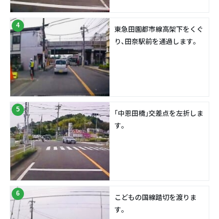
4
東急田園都市線高架下をくぐ
り､田奈駅前を通過します｡
5
｢中恩田橋｣交差点を左折しま
す｡
6
こどもの国線踏切を渡りま
す｡