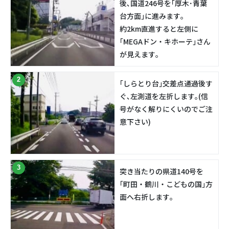
後､国道246号を｢厚木･⻘葉
台⽅⾯｣に進みます｡
約2km直進すると左側に
｢MEGAドン・キホーテ｣さん
が見えます｡
2
｢しらとり台｣交差点通過後す
ぐ､左測道を左折します｡(信
号がなく解りにくいのでご注
意下さい)
3
突き当たりの県道140号を
｢町田・鶴川・こどもの国｣方
面へ右折します｡