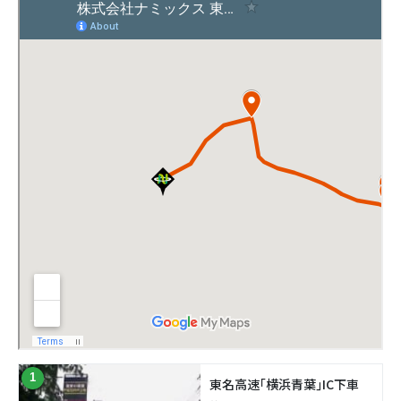
1
東名高速｢横浜⻘葉｣IC下車